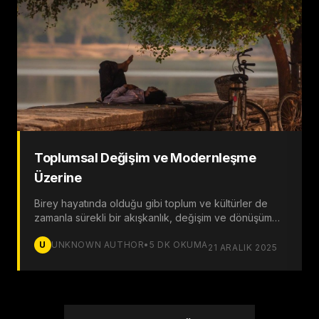
Toplumsal Değişim ve Modernleşme
Üzerine
Birey hayatında olduğu gibi toplum ve kültürler de
zamanla sürekli bir akışkanlık, değişim ve dönüşüm
içerisinde olan dinamik bir sürecin parçasıdır.
U
UNKNOWN AUTHOR
•
5
DK OKUMA
21 ARALIK 2025