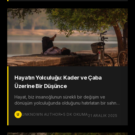
Hayatın Yolculuğu: Kader ve Çaba
Üzerine Bir Düşünce
Hayat, biz insanoğlunun sürekli bir değişim ve
dönüşüm yolculuğunda olduğunu hatırlatan bir sahne
gibidir. Bu yolculukta karşılaştığımız zorluklar, dönüm
U
UNKNOWN AUTHOR
•
5
DK OKUMA
noktaları ve karmaşık durumlar, yaşamın doğal bir
21 ARALIK 2025
parçası olarak karşımıza çıkar.