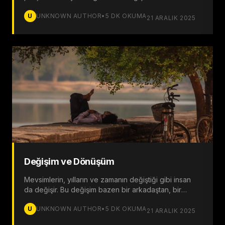
istediğimiz gibi olurken bazen de hiç arzu
U
UNKNOWN AUTHOR
•
5
DK OKUMA
etmediğimiz şekilde gerçekleşir.
21 ARALIK 2025
Değişim ve Dönüşüm
Mevsimlerin, yılların ve zamanın değiştiği gibi insan
da değişir. Bu değişim bazen bir arkadaştan, bir
eşten ya da bir topluluktan kaynaklanabilir.
U
UNKNOWN AUTHOR
•
5
DK OKUMA
21 ARALIK 2025