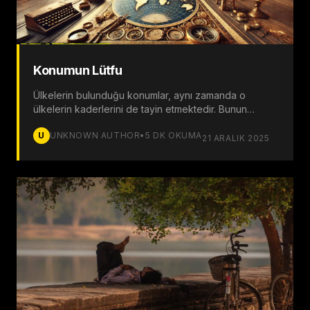
Konumun Lütfu
Ülkelerin bulunduğu konumlar, aynı zamanda o
ülkelerin kaderlerini de tayin etmektedir. Bunun
sebebi, bir ülkenin bulunduğu coğrafi konumun dış
U
UNKNOWN AUTHOR
•
5
DK OKUMA
politika, ekonomi ve sosyal hayat gibi unsurları
21 ARALIK 2025
temelden etkilemesidir.