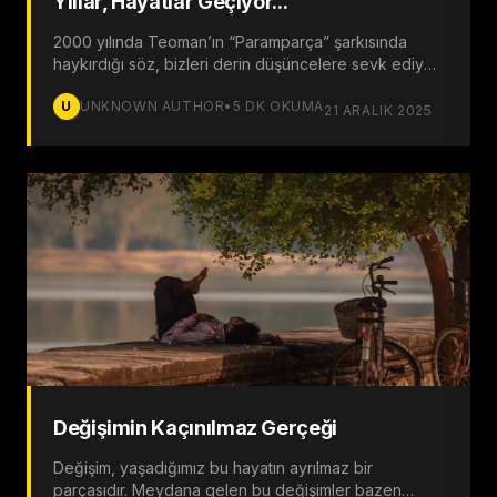
Yıllar, Hayatlar Geçiyor...
2000 yılında Teoman’ın “Paramparça” şarkısında
haykırdığı söz, bizleri derin düşüncelere sevk ediyor.
Zamanın içinde hapsolmuşken, nasıl olur da yıllar ve
U
UNKNOWN AUTHOR
•
5
DK OKUMA
hayatlar bu kadar hızlı geçiyor?
21 ARALIK 2025
Değişimin Kaçınılmaz Gerçeği
Değişim, yaşadığımız bu hayatın ayrılmaz bir
parçasıdır. Meydana gelen bu değişimler bazen