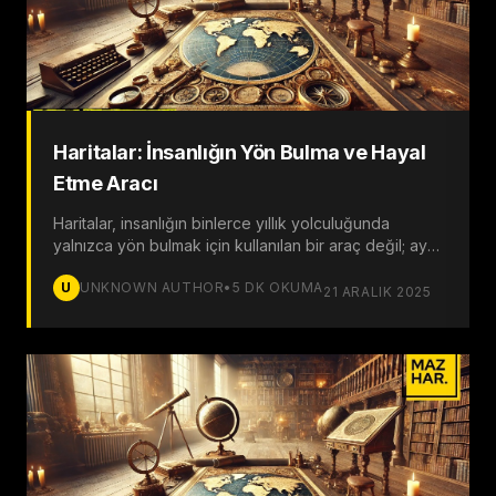
Haritalar: İnsanlığın Yön Bulma ve Hayal
Etme Aracı
Haritalar, insanlığın binlerce yıllık yolculuğunda
yalnızca yön bulmak için kullanılan bir araç değil; aynı
zamanda hayal gücünü, kültürel birikimi ve tarihsel
U
UNKNOWN AUTHOR
•
5
DK OKUMA
gelişimi şekillendiren önemli bir unsurdur.
21 ARALIK 2025