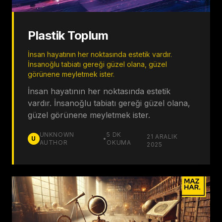
Plastik Toplum
İnsan hayatının her noktasında estetik vardır.
İnsanoğlu tabiatı gereği güzel olana, güzel
görünene meyletmek ister.
İnsan hayatının her noktasında estetik
vardır. İnsanoğlu tabiatı gereği güzel olana,
güzel görünene meyletmek ister.
UNKNOWN
5
DK
21 ARALIK
U
•
AUTHOR
OKUMA
2025