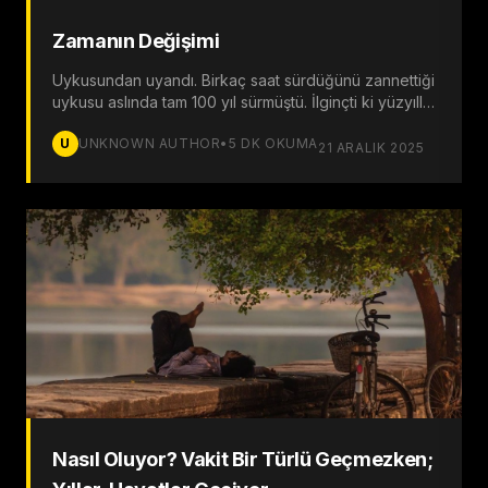
Zamanın Değişimi
Uykusundan uyandı. Birkaç saat sürdüğünü zannettiği
uykusu aslında tam 100 yıl sürmüştü. İlginçti ki yüzyıllık
uykusundan uyanmasına rağmen hâlâ yorgun
U
UNKNOWN AUTHOR
•
5
DK OKUMA
hissediyordu.
21 ARALIK 2025
Nasıl Oluyor? Vakit Bir Türlü Geçmezken;