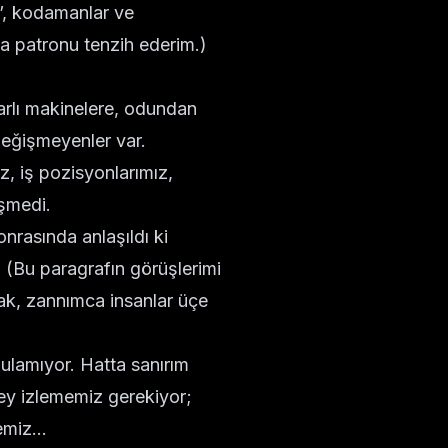
ı”, kodamanlar ve
da patronu tenzih ederim.)
arlı makinelere, odundan
değişmeyenler var.
z, iş pozisyonlarımız,
işmedi.
onrasında anlaşıldı ki
. (Bu paragrafın görüşlerimi
rak, zannımca insanlar üçe
ulamıyor. Hatta sanırım
y izlememiz gerekiyor;
miz...