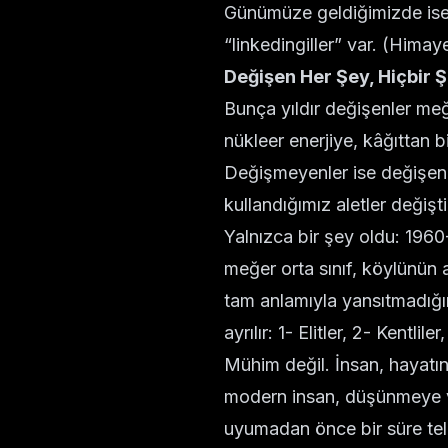
Günümüze geldiğimizde ise i
“linkedingiller” var. (Hima
Değişen Her Şey, Hiçbir
Bunça yıldır değişenler me
nükleer enerjiye, kâğıttan 
Değişmeyenler ise değişenle
kullandığımız aletler değişti
Yalnızca bir şey oldu: 1960-
meğer orta sınıf, köylünün 
tam anlamıyla yansıtmadığın
ayrılır: 1- Elitler, 2- Kentlile
Mühim değil. İnsan, hayatı
modern insan, düşünmeye v
uyumadan önce bir süre tel