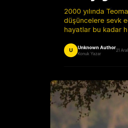
2000 yılında Teoman
düşüncelere sevk ed
hayatlar bu kadar hı
Unknown Author
U
21 Ara
Konuk Yazar