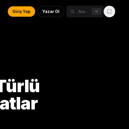
Giriş Yap
Yazar Ol
Ara...
K
⌘
Türlü
atlar