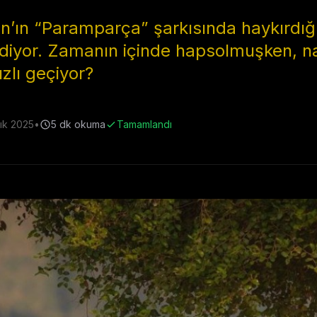
’ın “Paramparça” şarkısında haykırdığı 
iyor. Zamanın içinde hapsolmuşken, nası
zlı geçiyor?
lık 2025
•
5
dk okuma
Tamamlandı