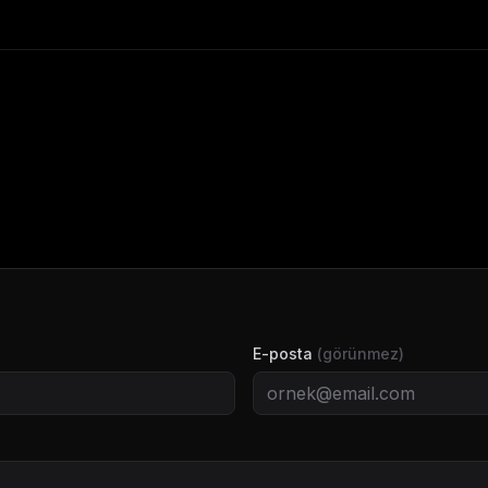
E-posta
(görünmez)