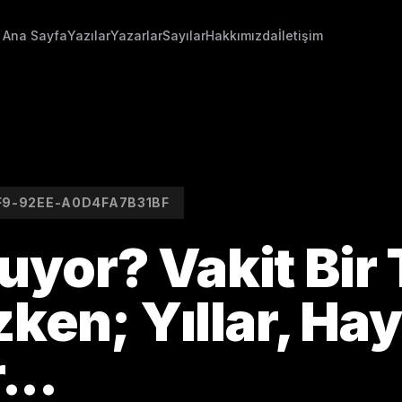
Ana Sayfa
Yazılar
Yazarlar
Sayılar
Hakkımızda
İletişim
F9-92EE-A0D4FA7B31BF
uyor? Vakit Bir 
en; Yıllar, Hay
...