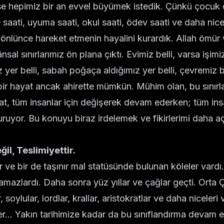
hepimiz bir an evvel büyümek istedik. Çünkü çocuk dü
ati, uyuma saati, okul saati, ödev saati ve daha nice kı
nlünce hareket etmenin hayalini kurardık. Allah ömür v
l sınırlarımız ön plana çıktı. Evimiz belli, varsa işimiz,
 yer belli, sabah poğaça aldığımız yer belli, çevremiz bel
ız bir hayat ancak ahirette mümkün. Mühim olan, bu sınır
t, tüm insanlar için değişerek devam ederken; tüm insa
uyor. Bu konuyu biraz irdelemek ve fikirlerimi daha aç
ğil, Teslimiyettir.
r ve bir de taşınır mal statüsünde bulunan köleler vardı
amazlardı. Daha sonra yüz yıllar ve çağlar geçti. Orta
soylular, lordlar, krallar, aristokratlar ve daha niceleri
r... Yakın tarihimize kadar da bu sınıflandırma devam et