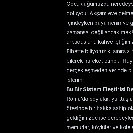
Çocukluğumuzda neredeyse 
doluydu: Akşam eve gelme sa
içindeyken büyümenin ve gö
zamansal değil ancak mekânsa
arkadaşlarla kahve içtiğimiz
Elbette biliyoruz ki sınırs
bilerek hareket etmek. Haya
gerçekleşmeden yerinde dur
isterim:
Bu Bir Sistem Eleştirisi De
Roma’da soylular, yurttaşla
ötesinde bir hakka sahip ol
geldiğimizde ise derebeyler, 
memurlar, köylüler ve kölele