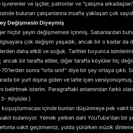
şverenler ve işçiler, patronlar ve “çalışma arkadaşlar
yesinde bulunan çalışanlarına insafla yaklaşan çok sayı
 Şey Değişmesin Diyeymiş
ğer hiçbir şeyin değişmemesi içinmiş. Sabanlardan buh
bilgisayara çok değişim yaşadık; ancak bir o kadar da 
rden daha etkili ve soğuk. Tarihler boyunca isimlerimi
; ancak bir tarafta elitler, diğer tarafta köylüler hiç değ
70’lerden sonra “orta sınıf” diye bir şey ortaya çıktı. S
arada bir yurt dışına giden ve latte içen versiyonuymuş
ı belirtmek isterim. Paragraftaki anlamından farklı ola
r, 3- Köylüler.)
n koşuşturmacası içinde bunları düşünmeye pek vakit b
akit bulamıyor. Yemek yerken dahi YouTube’dan bir şe
efonla vakit geçirmemiz, yolda yürürken müzik dinleme