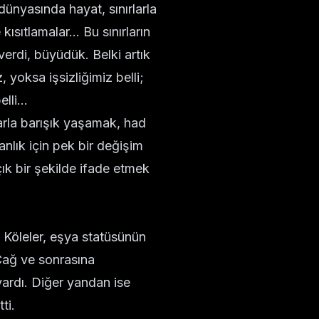
nyasında hayat, sınırlarla
sıtlamalar... Bu sınırların
erdi, büyüdük. Belki artık
 yoksa işsizliğimiz belli;
li...
larla barışık yaşamak, had
nlık için pek bir değişim
ık bir şekilde ifade etmek
. Köleler, eşya statüsünün
 Çağ ve sonrasına
 vardı. Diğer yandan ise
ti.