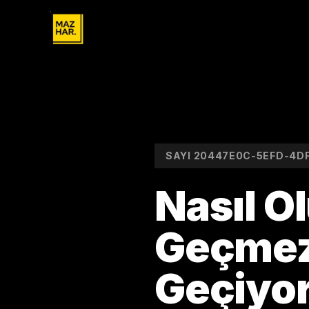
SAYI
20447E0C-5EFD-4D
Nasıl Ol
Geçmezk
Geçiyor