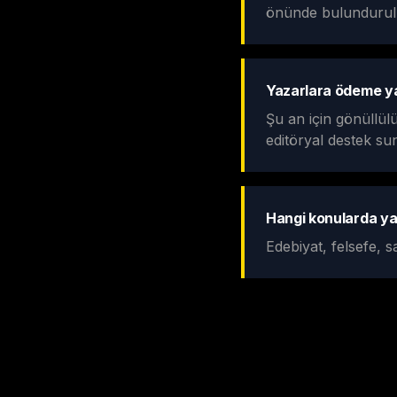
önünde bulundurul
Yazarlara ödeme ya
Şu an için gönüllül
editöryal destek s
Hangi konularda ya
Edebiyat, felsefe, s