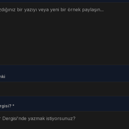
nki
gisi? *