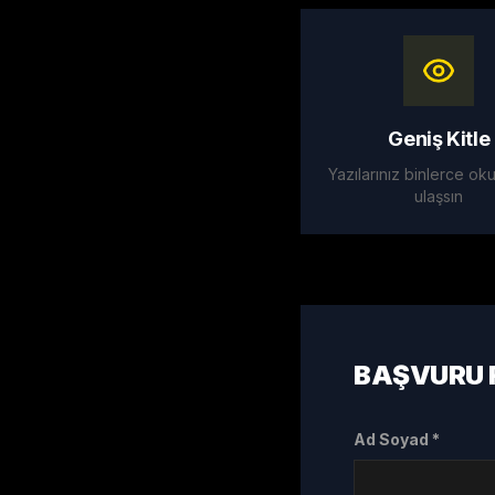
Geniş Kitle
Yazılarınız binlerce o
ulaşsın
BAŞVURU
Ad Soyad *