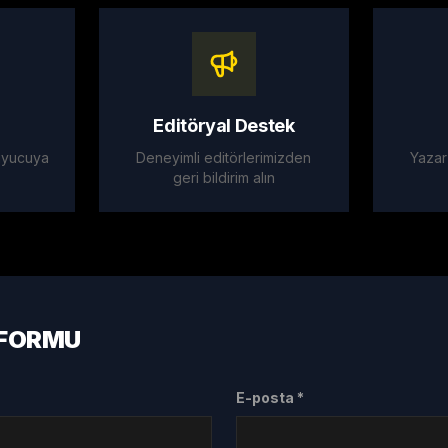
Editöryal Destek
kuyucuya
Deneyimli editörlerimizden
Yazar
geri bildirim alın
 FORMU
E-posta *