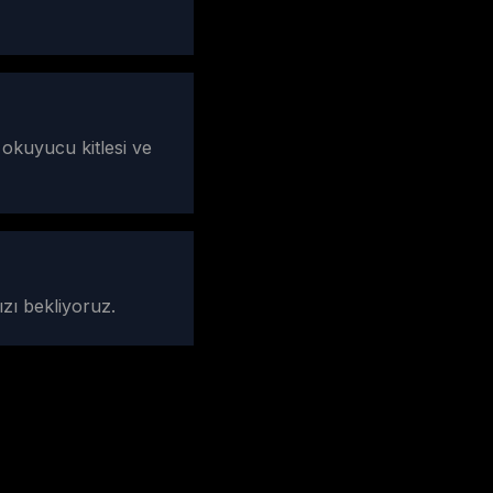
 okuyucu kitlesi ve
ızı bekliyoruz.