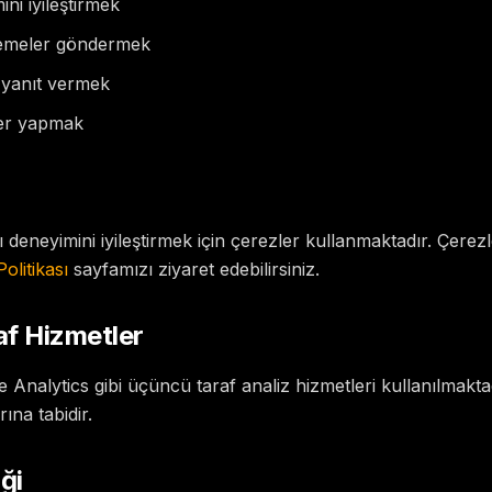
ini iyileştirmek
lemeler göndermek
e yanıt vermek
zler yapmak
ı deneyimini iyileştirmek için çerezler kullanmaktadır. Çere
olitikası
sayfamızı ziyaret edebilirsiniz.
af Hizmetler
Analytics gibi üçüncü taraf analiz hizmetleri kullanılmakta
arına tabidir.
ği