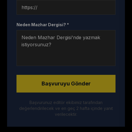
Neden Mazhar Dergisi? *
Başvuruyu Gönder
Başvurunuz editör ekibimiz tarafından
değerlendirilecek ve en geç 2 hafta içinde yanıt
verilecektir.