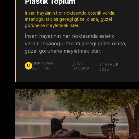
Plastik Toplum
İnsan hayatının her noktasında estetik vardır.
İnsanoğlu tabiatı gereği güzel olana, güzel
görünene meyletmek ister.
İnsan hayatının her noktasında estetik
vardır. İnsanoğlu tabiatı gereği güzel olana,
güzel görünene meyletmek ister.
UNKNOWN
5
DK
21 ARALIK
U
•
AUTHOR
OKUMA
2025