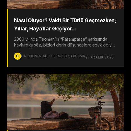
Nasıl Oluyor? Vakit Bir Türlü Geçmezken;
Yıllar, Hayatlar Geçiyor...
2000 yılında Teoman’ın “Paramparça” şarkısında
haykırdığı söz, bizleri derin düşüncelere sevk ediyor.
Zamanın içinde hapsolmuşken, nasıl olur da yıllar ve
U
UNKNOWN AUTHOR
•
5
DK OKUMA
hayatlar bu kadar hızlı geçiyor?
21 ARALIK 2025