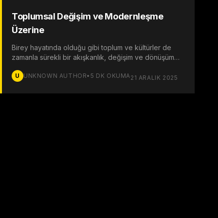
Toplumsal Değişim ve Modernleşme
Üzerine
Birey hayatında olduğu gibi toplum ve kültürler de
zamanla sürekli bir akışkanlık, değişim ve dönüşüm
içerisinde olan dinamik bir sürecin parçasıdır.
U
UNKNOWN AUTHOR
•
5
DK OKUMA
21 ARALIK 2025