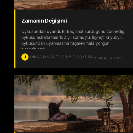
Zamanın Değişimi
Uykusundan uyandı. Birkaç saat sürdüğünü zannettiği
uykusu aslında tam 100 yıl sürmüştü. İlginçti ki yüzyıllık
uykusundan uyanmasına rağmen hâlâ yorgun
hissediyordu.
U
UNKNOWN AUTHOR
•
5
DK OKUMA
21 ARALIK 2025