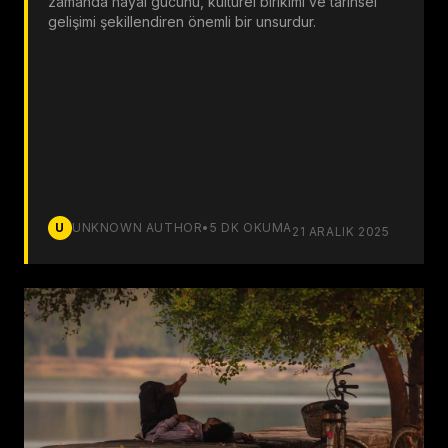
zamanda hayal gücünü, kültürel birikimi ve tarihsel
gelişimi şekillendiren önemli bir unsurdur.
U
UNKNOWN AUTHOR
•
5
DK OKUMA
21 ARALIK 2025