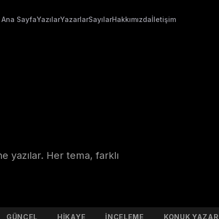
Ana Sayfa
Yazılar
Yazarlar
Sayılar
Hakkımızda
İletişim
 yazılar. Her tema, farklı
GÜNCEL
HIKAYE
İNCELEME
KONUK YAZAR