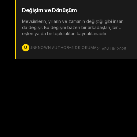
Değişim ve Dönüşüm
Mevsimlerin, yılların ve zamanın değiştiği gibi insan
da değişir. Bu değişim bazen bir arkadaştan, bir
eşten ya da bir topluluktan kaynaklanabilir.
U
UNKNOWN AUTHOR
•
5
DK OKUMA
21 ARALIK 2025