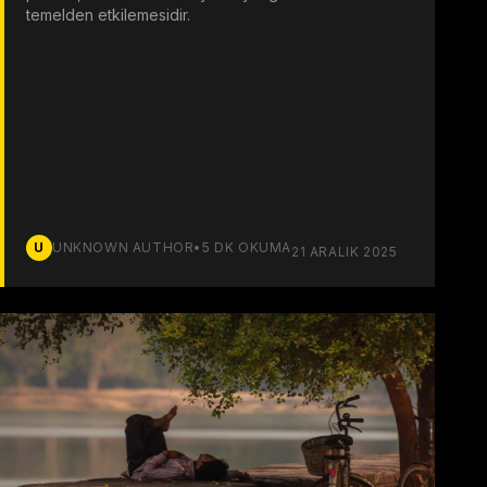
temelden etkilemesidir.
U
UNKNOWN AUTHOR
•
5
DK OKUMA
21 ARALIK 2025