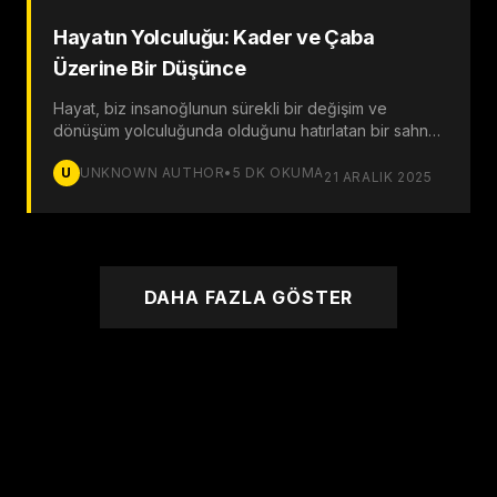
Hayatın Yolculuğu: Kader ve Çaba
Üzerine Bir Düşünce
Hayat, biz insanoğlunun sürekli bir değişim ve
dönüşüm yolculuğunda olduğunu hatırlatan bir sahne
gibidir. Bu yolculukta karşılaştığımız zorluklar, dönüm
U
UNKNOWN AUTHOR
•
5
DK OKUMA
noktaları ve karmaşık durumlar, yaşamın doğal bir
21 ARALIK 2025
parçası olarak karşımıza çıkar.
DAHA FAZLA GÖSTER