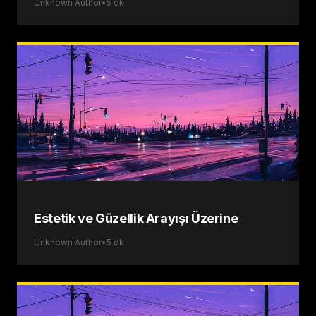
Unknown Author
•
5
dk
Estetik ve Güzellik Arayışı Üzerine
Unknown Author
•
5
dk