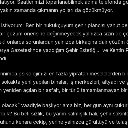
rlatıyor. Saatlerimizi toparlanabilmek adına telefonda g
yakın zamanda çıkmanın yolları da gözükmüyor.
istiyorum: Ben bir hukukçuyum şehir plancısı yahut be
ir çözüm önerisine değinmeyecek yalnızca sizin de çok 
i onlarca sorunlardan yalnızca birkaçına dair çözüm ön
arya Gazetesi’nde yazdığım Şehir Estetiği… ve Kentin
ndı.
annımca psikolojimizi en fazla yıpratan meselelerden b
 sokakta yeni yapılan binalar, iş merkezleri, altyapı ve
n yeniden açılan bir asfalt, bir türlü tamamlanmayan bir
yi olacak” vaadiyle başlıyor ama biz, her gün aynı çuku
dük? Bu belirsizlik, bu yarım kalmışlık hali, şehir saki
n ruhunu kenara çekip, yerine yalnızca gürültüyü ve tela