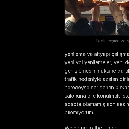
Toplu taşıma ve ş
yenileme ve altyapı çalışmal
yeni yol yenilemeler, yeni de
genişlemesinin aksine darala
trafik nedeniyle azalan din
neredeyse her şehrin birka
salonuna bile konulmak iste
adapte olamamış son ses mü
bilemiyorum.
Welcome to the jungle!