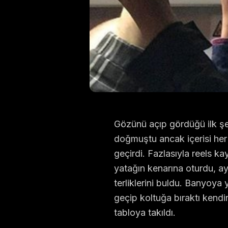
Gözünü açıp gördüğü ilk şe
doğmuştu ancak içerisi her g
geçirdi. Fazlasıyla reels k
yatağın kenarına oturdu, aya
terliklerini buldu. Banyoya
geçip koltuğa bıraktı kendin
tabloya takıldı.