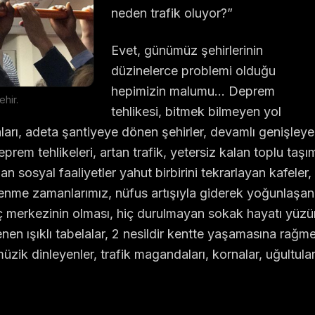
neden trafik oluyor?”
Evet, günümüz şehirlerinin
düzinelerce problemi olduğu
hepimizin malumu… Deprem
ehir.
tehlikesi, bitmek bilmeyen yol
arı, adeta şantiyeye dönen şehirler, devamlı genişleyen 
prem tehlikeleri, artan trafik, yetersiz kalan toplu taşım
n sosyal faaliyetler yahut birbirini tekrarlayan kafeler, 
lenme zamanlarımız, nüfus artışıyla giderek yoğunlaşan 
ç merkezinin olması, hiç durulmayan sokak hayatı yüz
nen ışıklı tabelalar, 2 nesildir kentte yaşamasına rağ
zik dinleyenler, trafik magandaları, kornalar, uğultu