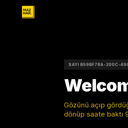
SAYI
B59BF78A-200C-49
Welcome
Gözünü açıp gördüğü
dönüp saate baktı 9.