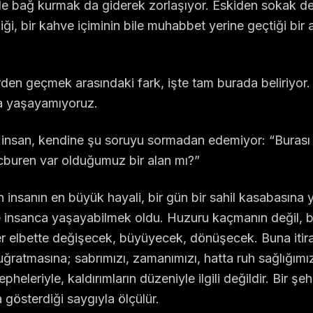
le bağ kurmak da giderek zorlaşıyor. Eskiden sokak ded
rdiği, bir kahve içiminin bile muhabbet yerine geçtiği bi
rden geçmek arasındaki fark, işte tam burada beliriyor
a yaşayamıyoruz.
insan, kendine şu soruyu sormadan edemiyor: “Burası
cburen var olduğumuz bir alan mı?”
insanın en büyük hayali, bir gün bir sahil kasabasına y
de insanca yaşayabilmek oldu. Huzuru kaçmanın değil,
ler elbette değişecek, büyüyecek, dönüşecek. Buna itira
ratmasına; sabrımızı, zamanımızı, hatta ruh sağlığımız
epheleriyle, kaldırımların düzeniyle ilgili değildir. Bir ş
 gösterdiği saygıyla ölçülür.