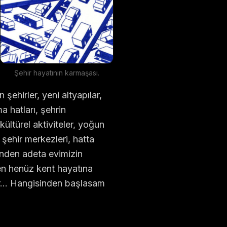
Şehir hayatının karmaşası.
şehirler, yeni altyapılar,
a hatları, şehrin
kültürel aktiviteler, yoğun
şehir merkezleri, hatta
ünden adeta evimizin
men henüz kent hayatına
lar… Hangisinden başlasam