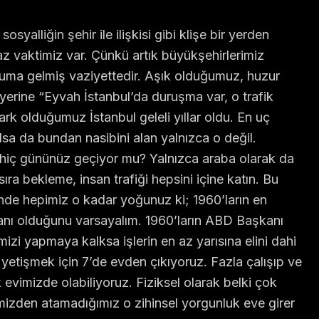
 sosyalliğin şehir ile ilişkisi gibi klişe bir yerden
z vaktimiz var. Çünkü artık büyükşehirlerimiz
a gelmiş vaziyettedir. Aşık olduğumuz, huzur
yerine “Eyvah İstanbul’da duruşma var, o trafik
rk olduğumuz İstanbul geleli yıllar oldu. En uç
sa da bundan nasibini alan yalnızca o değil.
z hiç gününüz geçiyor mu? Yalnızca araba olarak da
ra bekleme, insan trafiği hepsini içine katın. Bu
de hepimiz o kadar yoğunuz ki; 1960’ların en
nı olduğunu varsayalım. 1960’ların ABD Başkanı
imizi yapmaya kalksa işlerin en az yarısına elini dahi
yetişmek için 7’de evden çıkıyoruz. Fazla çalışıp ve
 evimizde olabiliyoruz. Fiziksel olarak belki çok
mizden atamadığımız o zihinsel yorgunluk eve girer