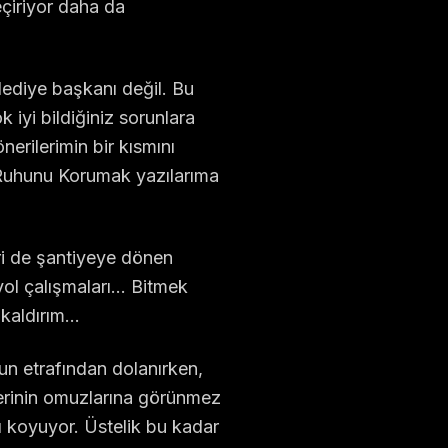
eçiriyor daha da
lediye başkanı değil. Bu
iyi bildiğiniz sorunlara
erilerimin bir kısmını
 Ruhunu Korumak yazılarıma
iri de şantiyeye dönen
 yol çalışmaları… Bitmek
 kaldırım…
run etrafından dolanırken,
nlerinin omuzlarına görünmez
şı koyuyor. Üstelik bu kadar