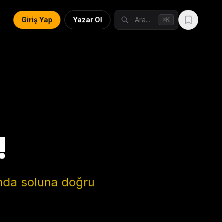
Giriş Yap
Yazar Ol
Ara...
K
⌘
!
ında soluna doğru