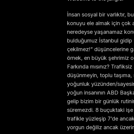
İnsan sosyal bir varlıktır, bu
konuyu ele almak için çok a
neredeyse yaşanamaz konum
bulduğumuz İstanbul gidip 
çekilmez!” düşüncelerine ga
örnek, en büyük şehrimiz ol
Farkında mısınız? Trafiksi
düşünmeyin, toplu taşıma, sı
yoğunluk yüzünden/sayesin
yoğun insanının ABD Başka
gelip bizim bir günlük rutin
süremezdi. 8 buçuktaki işe 
trafikle yüzleşip 7’de ancak
yorgun değiliz ancak üzeri