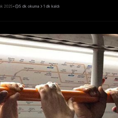
lık 2025
•
5
dk okuma
1
dk kaldı