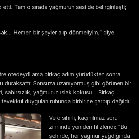
 etti. Tam o sırada yağmurun sesi de belirginleşti;
ak… Hemen bir şeyler alıp dönmeliyim,” diye
tre ötedeydi ama birkaç adım yürüdükten sonra
u duraksattı: Sonsuza uzanıyormuş gibi görünen bir
ri, sabırsızlık, yağmurun ıslak kokusu… Birkaç
e tevekkül duyguları ruhunda birbirine çarpıp dağıldı.
Ve o sihirli, kaçınılmaz soru
zihninde yeniden filizlendi: “Bu
şehirde, her yağmur yağdığında