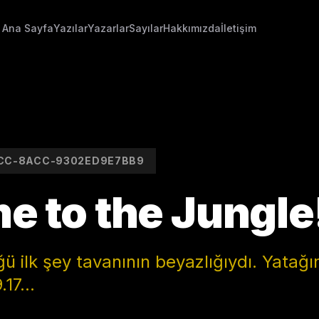
Ana Sayfa
Yazılar
Yazarlar
Sayılar
Hakkımızda
İletişim
CC-8ACC-9302ED9E7BB9
 to the Jungle
 ilk şey tavanının beyazlığıydı. Yatağ
17...