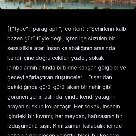
[{"type":"paragraph","content":"Şehirlerin kalbi
bazen gürültüyle değil, içten içe süzülen bir
sessizlikle atar. İnsan kalabalığının arasında
kendi içine doğru çekilen yüzler, sokak
lambalarının altında birbirine karışan gölgeler ve
geceyi ağırlaştıran düşünceler… Dışarıdan
bakıldığında gürül gürül akan bir nehir gibi
görünen şehir, aslında içinde kendi yatağını
arayan suskun kollar taşır. Her sokak, insanın
içindeki bir kıvrımı; her meydan, hafızasının bir
izdüşümünü taşır. Kimi zaman kalabalık içinde
daha da derinleşen yalnızlık hissi, bir köşede