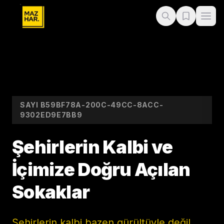
SAYI
B59BF78A-200C-49CC-8ACC-
9302ED9E7BB9
Şehirlerin Kalbi ve
İçimize Doğru Açılan
Sokaklar
Şehirlerin kalbi bazen gürültüyle değil,