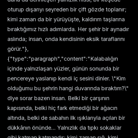
oturup dışarıyı seyreden bir çift gözde toplanır;
kimi zaman da bir yürüyüşte, kaldırım taşlarına
bıraktığımız hızlı adımlarda. Her şehir bir aynadır
aslında; insan, onda kendisinin eksik taraflarını
görür."},
{"type":"paragraph","content":"Kalabalığın
içinde yalnızlaşan yüzler, günün sonunda bir
pencereye yaslanıp kendi iç sesini dinler. \"Kim
olduğumu bu şehrin hangi duvarında bıraktım?\"
diye sorar bazen insan. Belki bir çarşının
kapısında, belki hiç fark etmediği bir ağacın
altında, belki de sabahın ilk ışıklarıyla açılan bir
dükkânın önünde… Yalnızlık da tıpkı sokaklar
gibi katman katmandır; kimi zaman sığ, kimi