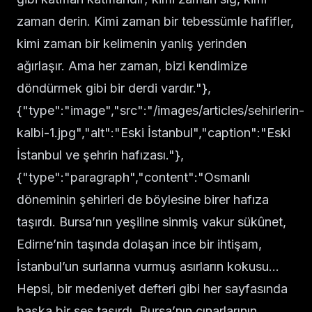
zaman derin. Kimi zaman bir tebessümle hafifler,
kimi zaman bir kelimenin yanlış yerinden
ağırlaşır. Ama her zaman, bizi kendimize
döndürmek gibi bir derdi vardır."},
{"type":"image","src":"/images/articles/sehirlerin-
kalbi-1.jpg","alt":"Eski İstanbul","caption":"Eski
İstanbul ve şehrin hafızası."},
{"type":"paragraph","content":"Osmanlı
döneminin şehirleri de böylesine birer hafıza
taşırdı. Bursa’nın yeşiline sinmiş vakur sükûnet,
Edirne’nin taşında dolaşan ince bir ihtişam,
İstanbul’un surlarına vurmuş asırların kokusu…
Hepsi, bir medeniyet defteri gibi her sayfasında
başka bir ses taşırdı. Bursa’nın çınarlarının