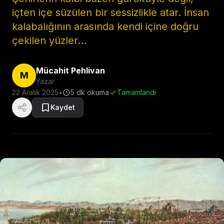
içten içe süzülen bir sessizlikle atar. İnsan
kalabalığının arasında kendi içine doğru
çekilen yüzler...
Mücahit Pehlivan
M
Yazar
22 Aralık 2025
•
5
dk okuma
Tamamlandı
Kaydet