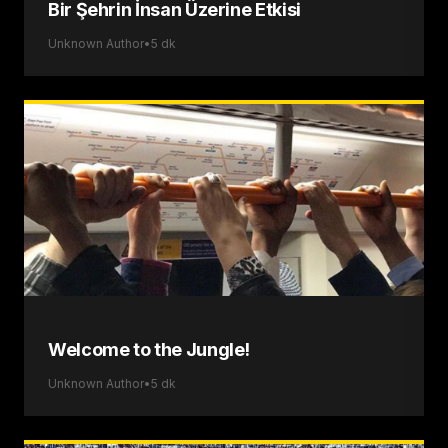
Bir Şehrin İnsan Üzerine Etkisi
Unknown Author
•
5
dk
Welcome to the Jungle!
Unknown Author
•
5
dk