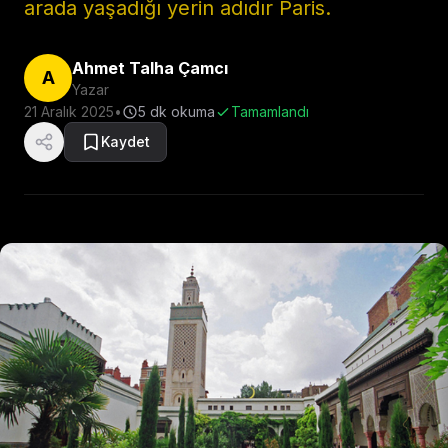
arada yaşadığı yerin adıdır Paris.
Ahmet Talha Çamcı
A
Yazar
21 Aralık 2025
•
5
dk okuma
Tamamlandı
Kaydet