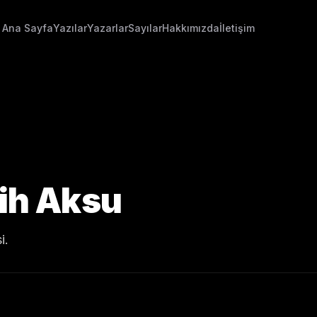
Ana Sayfa
Yazılar
Yazarlar
Sayılar
Hakkımızda
İletişim
lih Aksu
i.